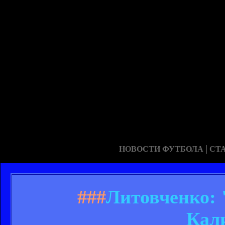
|
НОВОСТИ ФУТБОЛА
СТ
###
Литовченко: 
Кал