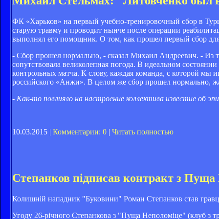
Михаил Стельмах: "Литовченко был в 
ФК «Харьков» на первый учебно-тренировочный сбор в Турци
старую травму и проводит нынче после операции реабилита
выполнял его помощник. О том, как прошел первый сбор дл
- Сбор прошел нормально, - сказал Михаил Андреевич. - Из 
сопутствовала великолепная погода. В идеальном состоянии 
контрольных матча. К слову, каждая команда, с которой мы и
российского «Анжи». В целом же сбор прошел нормально, жа
- Как-то повлияло на настроение коллектива известие об эп
10.03.2015 |
Комментарии: 0
|
Читать полностью
Степанков підписав контракт з Пуща
Колишній нападник "Буковини" Роман Степанков став гравц
Угоду 26-річного Степанкова з "Пуща Неполоміце" (клуб з тр