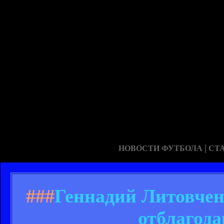
|
НОВОСТИ ФУТБОЛА
СТ
###
Геннадий Литовчен
отблагод