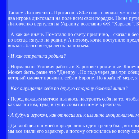
Тандем Литовченко - Протасов в 80-е годы наводил ужас на
два игрока диктовали на поле всем свои порядки. Ныне пут
Литовченко вернулся на Украину, возглавив ФК "Харьков". К
- А как же иначе. Помотало по свету прилично, - сказал в бе
но всегда тянуло на родину. А потому, когда поступило пред
вокзал - благо всегда легок на подъем.
- И как встретила родина?
- Нормально. Условия работы в Харькове приличные. Конечн
Может быть, разве что "Днепру". Но года через два-три обещ
который сможет проявить себя в Европе. По крайней мере, 
- Как ощущаете себя по другую сторону боковой линии?
- Перед каждым матчем пытаюсь настроить себя на то, чтобы
как магнитом, туда, в гущу событий помочь ребятам.
- А будучи игроком, как относились к излишне эмоциональны
- Да вообще-то в моей карьере лишь один тренер был, котор
мы все знали его характер, а потому относились ко всему спо