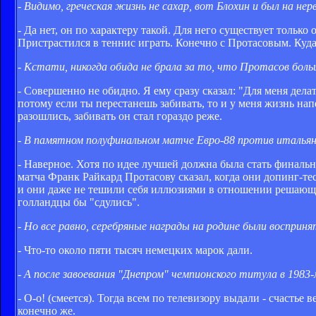
- Видимо, греческая жизнь не сахар, вот Блохин и был на нер
- Да нет, он по характеру такой. Для него существует только 
Пристрастился в теннис играть. Конечно с Протасовым. Куда 
- Кстати, никогда обида не брала за то, что Протасов больш
- Совершенно не обидно. Я ему сразу сказал: "Для меня дела
потому если ты перестанешь забивать, то и у меня жизнь нап
разошлись, забивать он стал гораздо реже.
- В памятном полуфинальном матче Евро-88 против итальянц
- Наверное. Хотя по идее лучшей должна была стать финальн
матча Франк Райкард Протасову сказал, когда они допинг-те
и они даже не тешили себя иллюзиями в отношении решающей
голландцы бы "сдулись".
- Но все равно, серебряные награды на родине были восприн
- Что-то около пяти тысяч немецких марок дали.
- А после завоевания "Днепром" чемпионского титула в 1983
- О-о! (смеется). Тогда всем по телевизору выдали - счастье в
конечно же.