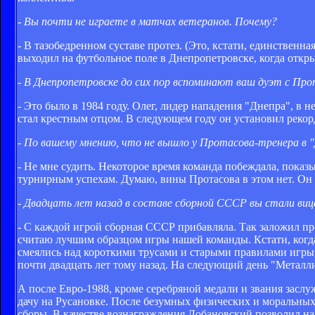
- Вы почти не играете в матчах ветеранов. Почему?
- В тазобедренном суставе протез. (Это, кстати, единственн
выходил на футбольное поле в Днепропетровске, когда откр
- В Днепропетровске до сих пор вспоминают ваш дуэт с Про
- Это было в 1984 году. Олег, лидер нападения "Днепра", в н
стал крестным отцом. В следующем году он установил рекорд
- По вашему мнению, что не вышло у Протасова-тренера в 
- Не мне судить. Некоторое время команда побеждала, показы
турнирным успехам. Думаю, вины Протасова в этом нет. Он 
- Двадцать лет назад в составе сборной СССР вы стали ви
- С каждой игрой сборная СССР прибавляла. Так заложил 
считаю лучшим образцом игры нашей команды. Кстати, когда
смеялись над короткими трусами и старыми правилами игры
почти двадцать лет тому назад. На следующий день "Металли
А после Евро-1988, кроме серебряной медали и звания заслу
дачу на Русановке. После безумных физических и моральных
сборы. В качестве вознаграждения Лобановский позволил нам