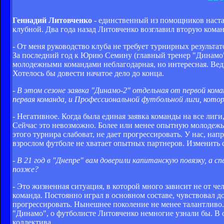
Геннадий Литовченко
- единственный из помощников наста
клубной. Два года назад Литовченко возглавил вторую коман
- От меня руководство клуба не требует турнирных результат
За последний год к Юрию Семину (главный тренер "Динамо".
молодежными командами неблагодарная, но интересная. Ведь
Хотелось бы довести начатое дело до конца.
- В этом сезоне заявка "Динамо-2" отдельная от первой ком
первая команда, и Профессиональной футбольной лиги, кото
- Негативное. Когда была единая заявка команды на все лиг
Сейчас это невозможно. Более или менее опытную молодежь 
этого турнира слабоват, не дает прогрессировать. У нас, на
взрослом футболе не хватает опытных партнеров. Изменить 
- В 21 год в "Днепре" вам доверили капитанскую повязку, 
позже?
- Это жизненная ситуация, в которой много зависит не от че
команда. Постоянно играл в основном составе, чувствовал д
прогрессировать. Нынешнее поколение не менее талантливо. 
"Динамо", о футболисте Литовченко немногие узнали бы. В 
коллектива.