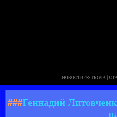
|
НОВОСТИ ФУТБОЛА
СТ
###
Геннадий Литовченк
н