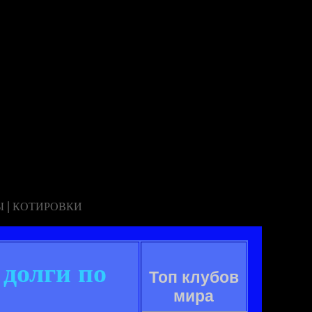
|
Ы
КОТИРОВКИ
долги по
Топ клубов
мира