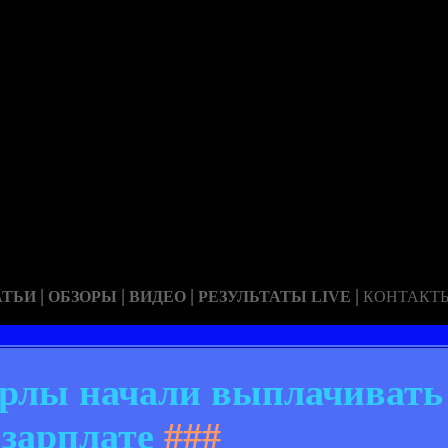
|
|
|
|
АТЬИ
ОБЗОРЫ
ВИДЕО
РЕЗУЛЬТАТЫ LIVE
КОНТАКТ
рлы начали выплачивать 
зарплате
###