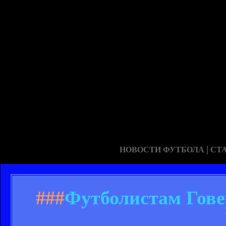
|
НОВОСТИ ФУТБОЛА
СТ
###
Футболистам Гове