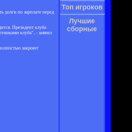
Топ игроков
ь долги по зарплате перед
Лучшие
ится. Президент клуба
сборные
отниками клуба", - заявил
 полностью закроют